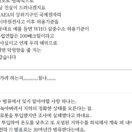
 정도로 맹목적으로
날 진실이 드러나겠지요
IAEA의 상위기구인 국제원자력
쿠시마원전사고 이후 허용기준을
운데요 예를 들면 WHO 삼중수소 허용기준이
유럽연합은 100배크럴이라고
정사실이고 언제 우리 해역으로
어떤 악영향을 줄 지는
 같습니다
하는지,,,,,,,,,,참나,,,,,,
 방류에서 잊지 말아야할 사항 하나는,
 녹아버려서 지하의 정확한 상태를 모른다는 점.
 로롯을 투입했지만 조사에 실패했다고 하네요.
을 투입하여 온도를 낮추고 또 오염된 지하수를 희석해서 계속 퍼 내
력 ?) 발표로는 30여년간 방류한다는데요,