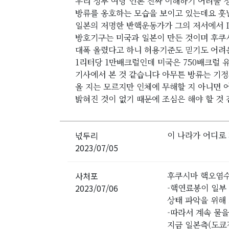
우리 정부 여당 언론 진짜 이해하기 어려울
방류를 옹호하는 모습을 보이고 있는데요 훗
일본의 저명한 반핵운동가가 그의 저서에서 
방호기구는 미국과 일본이 만든 것이며 후
대폭 올렸다고 하니 허용기준도 믿기도 어려
1리터당 1만배크럴인데 미국은 750배크럴 
기사에서 본 것 같습니다 아무튼 방류는 기
올 지는 모르지만 인체에 무해할 지 아니면 
밝혀진 것이 없기 때문에 조심은 해야 할 것
넋두리
이 나라가 어디로 가려 
2023/07/05
사처포
후쿠시마 핵오염수
2023/07/06
-핵연료봉이 일부
상태 파악을 위해
-따라서 계속 물
지금 일본측(도쿄전