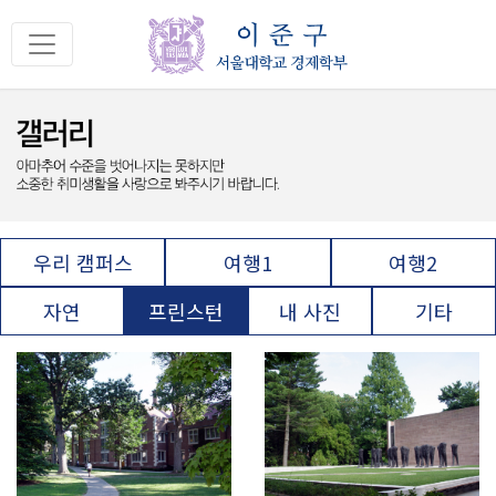
우리 캠퍼스
여행1
여행2
자연
프린스턴
내 사진
기타